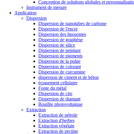
Conception de solutions globales et personnalisati
Instrument de mesure
Application
Dispersion
Dispersion de nanotubes de carbone
Dispersion de l'encre
Dispersion des liposomes
Dispersion de graphène
Dispersion de silice
Dispersion de peinture
Dispersion de pigments
Dispersion de la pulpe
Dispersion de colorant
Dispersion de curcumine
dispersion de ciment et de béton
écrasement cellulaire
Fonte du métal
Dispersion de cire
Dispersion de diamant
Bouillie photovoltaïque
Extraction
Extraction de pétrole
Extraction d'herbes
Extraction végétale
Extraction de pectine