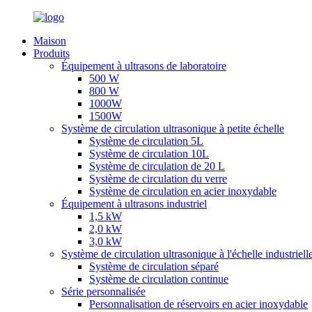
Maison
Produits
Équipement à ultrasons de laboratoire
500 W
800 W
1000W
1500W
Système de circulation ultrasonique à petite échelle
Système de circulation 5L
Système de circulation 10L
Système de circulation de 20 L
Système de circulation du verre
Système de circulation en acier inoxydable
Équipement à ultrasons industriel
1,5 kW
2,0 kW
3,0 kW
Système de circulation ultrasonique à l'échelle industriell
Système de circulation séparé
Système de circulation continue
Série personnalisée
Personnalisation de réservoirs en acier inoxydable