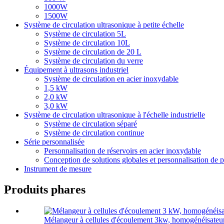
1000W
1500W
Système de circulation ultrasonique à petite échelle
Système de circulation 5L
Système de circulation 10L
Système de circulation de 20 L
Système de circulation du verre
Équipement à ultrasons industriel
Système de circulation en acier inoxydable
1,5 kW
2,0 kW
3,0 kW
Système de circulation ultrasonique à l'échelle industrielle
Système de circulation séparé
Système de circulation continue
Série personnalisée
Personnalisation de réservoirs en acier inoxydable
Conception de solutions globales et personnalisation de p
Instrument de mesure
Produits phares
Mélangeur à cellules d'écoulement 3kw, homogénéisateur 