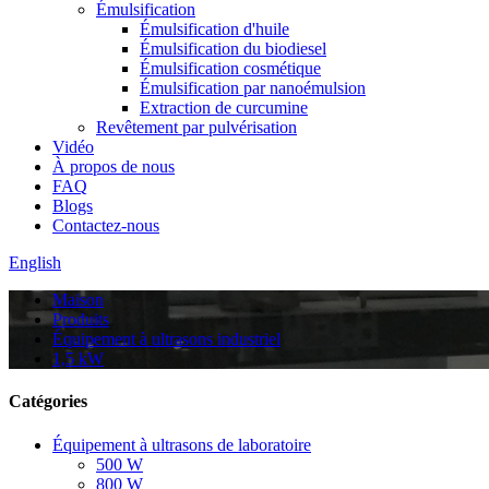
Émulsification
Émulsification d'huile
Émulsification du biodiesel
Émulsification cosmétique
Émulsification par nanoémulsion
Extraction de curcumine
Revêtement par pulvérisation
Vidéo
À propos de nous
FAQ
Blogs
Contactez-nous
English
Maison
Produits
Équipement à ultrasons industriel
1,5 kW
Catégories
Équipement à ultrasons de laboratoire
500 W
800 W