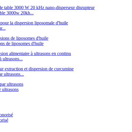
able 3000w 20kh...
r...
ns de liposomes d'huile
ultrasons...
 ultrasons...
 ultrasons
orisé