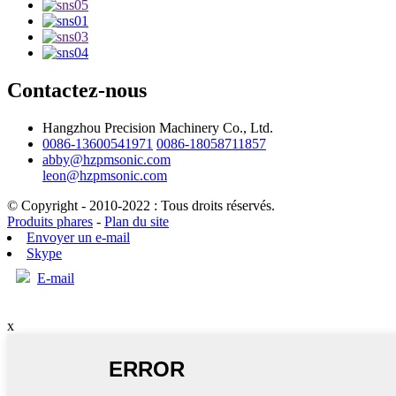
Contactez-nous
Hangzhou Precision Machinery Co., Ltd.
0086-13600541971
0086-18058711857
abby@hzpmsonic.com
leon@hzpmsonic.com
© Copyright - 2010-2022 : Tous droits réservés.
Produits phares
-
Plan du site
Envoyer un e-mail
Skype
E-mail
x