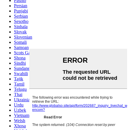
Pashto
Persian
Punjabi
Serbian
Sesotho
Sinhala
Slovak
Slovenian
Somali
Samoan
Scots Gaelic
Shona
Sindhi
Sundanese
Swahili
Tajik
Tamil
Telugu
Thai
Ukrainian
Urdu
Uzbek
Vietnamese
Welsh
Xhosa