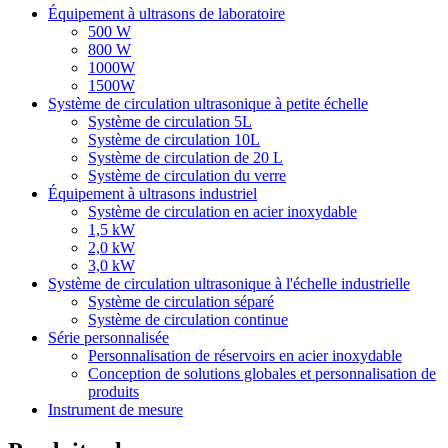
Équipement à ultrasons de laboratoire
500 W
800 W
1000W
1500W
Système de circulation ultrasonique à petite échelle
Système de circulation 5L
Système de circulation 10L
Système de circulation de 20 L
Système de circulation du verre
Équipement à ultrasons industriel
Système de circulation en acier inoxydable
1,5 kW
2,0 kW
3,0 kW
Système de circulation ultrasonique à l'échelle industrielle
Système de circulation séparé
Système de circulation continue
Série personnalisée
Personnalisation de réservoirs en acier inoxydable
Conception de solutions globales et personnalisation de
produits
Instrument de mesure