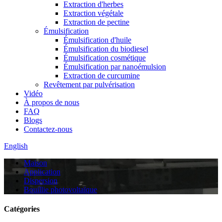
Extraction d'herbes
Extraction végétale
Extraction de pectine
Émulsification
Émulsification d'huile
Émulsification du biodiesel
Émulsification cosmétique
Émulsification par nanoémulsion
Extraction de curcumine
Revêtement par pulvérisation
Vidéo
À propos de nous
FAQ
Blogs
Contactez-nous
English
Maison
Application
Dispersion
Bouillie photovoltaïque
Catégories