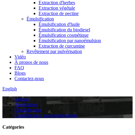
Extraction d'herbes
Extraction végétale
Extraction de pectine
Émulsification
Émulsification d'huile
Émulsification du biodiesel
Émulsification cosmétique
Émulsification par nanoémulsion
Extraction de curcumine
Revêtement par pulvérisation
Vidéo
À propos de nous
FAQ
Blogs
Contactez-nous
English
Maison
Application
Émulsification
Émulsification par nanoémulsion
Catégories