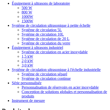
Équipement à ultrasons de laboratoire
500 W
800 W
1000W
1500W
Système de circulation ultrasonique à petite échelle
Système de circulation 5L
Système de circulation 10L
Système de circulation de 20 L
Système de circulation du verre
Équipement à ultrasons industriel
Système de circulation en acier inoxydable
1,5 kW
2,0 kW
3,0 kW
Système de circulation ultrasonique à l'échelle industrielle
Système de circulation séparé
Système de circulation continue
Série personnalisée
Personnalisation de réservoirs en acier inoxydable
Conception de solutions globales et personnalisation de
produits
Instrument de mesure