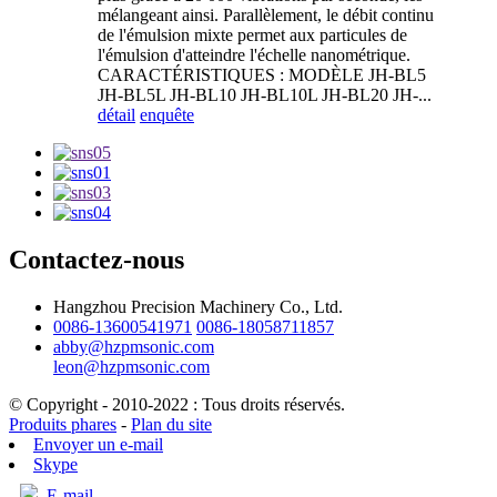
mélangeant ainsi. Parallèlement, le débit continu
de l'émulsion mixte permet aux particules de
l'émulsion d'atteindre l'échelle nanométrique.
CARACTÉRISTIQUES : MODÈLE JH-BL5
JH-BL5L JH-BL10 JH-BL10L JH-BL20 JH-...
détail
enquête
Contactez-nous
Hangzhou Precision Machinery Co., Ltd.
0086-13600541971
0086-18058711857
abby@hzpmsonic.com
leon@hzpmsonic.com
© Copyright - 2010-2022 : Tous droits réservés.
Produits phares
-
Plan du site
Envoyer un e-mail
Skype
E-mail