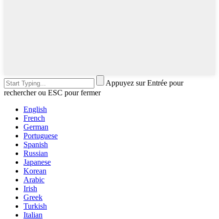
Appuyez sur Entrée pour
rechercher ou ESC pour fermer
English
French
German
Portuguese
Spanish
Russian
Japanese
Korean
Arabic
Irish
Greek
Turkish
Italian