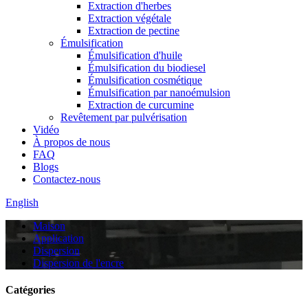
Extraction d'herbes
Extraction végétale
Extraction de pectine
Émulsification
Émulsification d'huile
Émulsification du biodiesel
Émulsification cosmétique
Émulsification par nanoémulsion
Extraction de curcumine
Revêtement par pulvérisation
Vidéo
À propos de nous
FAQ
Blogs
Contactez-nous
English
Maison
Application
Dispersion
Dispersion de l'encre
Catégories