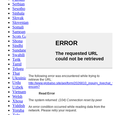
Serbian
Sesotho
Sinhala
Slovak
Slovenian
Somali
Samoan
Scots Gaelic
Shona
Sindhi
Sundanese
Swahili
Tajik
Tamil
Telugu
Thai
Ukrainian
Urdu
Uzbek
Vietnamese
Welsh
Xhosa
Yiddish
Yoruba
Zulu