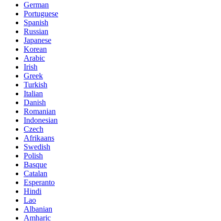
German
Portuguese
Spanish
Russian
Japanese
Korean
Arabic
Irish
Greek
Turkish
Italian
Danish
Romanian
Indonesian
Czech
Afrikaans
Swedish
Polish
Basque
Catalan
Esperanto
Hindi
Lao
Albanian
Amharic