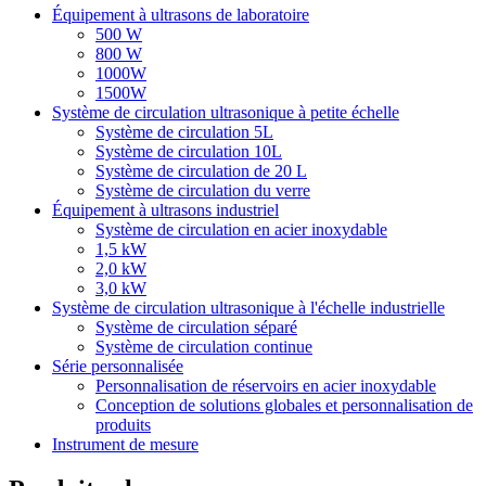
Équipement à ultrasons de laboratoire
500 W
800 W
1000W
1500W
Système de circulation ultrasonique à petite échelle
Système de circulation 5L
Système de circulation 10L
Système de circulation de 20 L
Système de circulation du verre
Équipement à ultrasons industriel
Système de circulation en acier inoxydable
1,5 kW
2,0 kW
3,0 kW
Système de circulation ultrasonique à l'échelle industrielle
Système de circulation séparé
Système de circulation continue
Série personnalisée
Personnalisation de réservoirs en acier inoxydable
Conception de solutions globales et personnalisation de
produits
Instrument de mesure