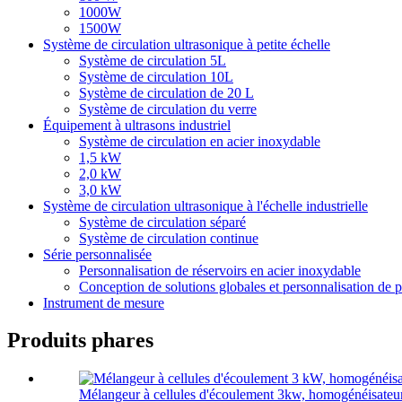
1000W
1500W
Système de circulation ultrasonique à petite échelle
Système de circulation 5L
Système de circulation 10L
Système de circulation de 20 L
Système de circulation du verre
Équipement à ultrasons industriel
Système de circulation en acier inoxydable
1,5 kW
2,0 kW
3,0 kW
Système de circulation ultrasonique à l'échelle industrielle
Système de circulation séparé
Système de circulation continue
Série personnalisée
Personnalisation de réservoirs en acier inoxydable
Conception de solutions globales et personnalisation de p
Instrument de mesure
Produits phares
Mélangeur à cellules d'écoulement 3kw, homogénéisateur 