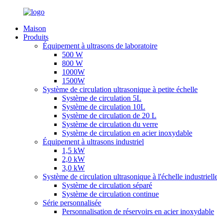
Maison
Produits
Équipement à ultrasons de laboratoire
500 W
800 W
1000W
1500W
Système de circulation ultrasonique à petite échelle
Système de circulation 5L
Système de circulation 10L
Système de circulation de 20 L
Système de circulation du verre
Système de circulation en acier inoxydable
Équipement à ultrasons industriel
1,5 kW
2,0 kW
3,0 kW
Système de circulation ultrasonique à l'échelle industriell
Système de circulation séparé
Système de circulation continue
Série personnalisée
Personnalisation de réservoirs en acier inoxydable