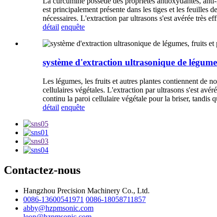
La curcumine possède des propriétés antioxydantes, anti-i
est principalement présente dans les tiges et les feuilles 
nécessaires. L'extraction par ultrasons s'est avérée très e
détail
enquête
système d'extraction ultrasonique de légumes,
Les légumes, les fruits et autres plantes contiennent de no
cellulaires végétales. L'extraction par ultrasons s'est avé
continu la paroi cellulaire végétale pour la briser, tandi
détail
enquête
Contactez-nous
Hangzhou Precision Machinery Co., Ltd.
0086-13600541971
0086-18058711857
abby@hzpmsonic.com
leon@hzpmsonic.com