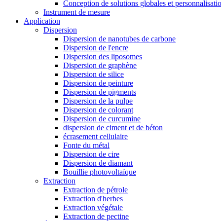
Conception de solutions globales et personnalisati
Instrument de mesure
Application
Dispersion
Dispersion de nanotubes de carbone
Dispersion de l'encre
Dispersion des liposomes
Dispersion de graphène
Dispersion de silice
Dispersion de peinture
Dispersion de pigments
Dispersion de la pulpe
Dispersion de colorant
Dispersion de curcumine
dispersion de ciment et de béton
écrasement cellulaire
Fonte du métal
Dispersion de cire
Dispersion de diamant
Bouillie photovoltaïque
Extraction
Extraction de pétrole
Extraction d'herbes
Extraction végétale
Extraction de pectine