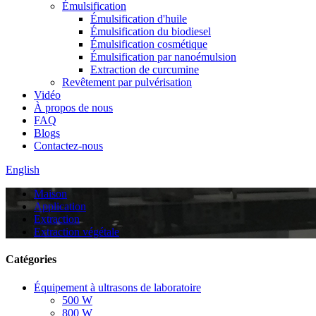
Émulsification
Émulsification d'huile
Émulsification du biodiesel
Émulsification cosmétique
Émulsification par nanoémulsion
Extraction de curcumine
Revêtement par pulvérisation
Vidéo
À propos de nous
FAQ
Blogs
Contactez-nous
English
Maison
Application
Extraction
Extraction végétale
Catégories
Équipement à ultrasons de laboratoire
500 W
800 W