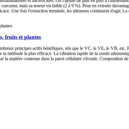
nflammatoires et bactéricides. On l'ajoute de plus en plus à l'aliment
de curcuma, mais sa teneur est faible (2 à 9 %). Pour en extraire davanta
fficace. Une fois l'extraction terminée, les ultrasons continuent d'agir.
 fruits et plantes
mbreux principes actifs bénéfiques, tels que le VC, le VE, le VB, etc. Pou
rée la méthode la plus efficace. La vibration rapide de la sonde ultrasoni
s que la matière contenue dans la paroi cellulaire s'écoule. Composition 