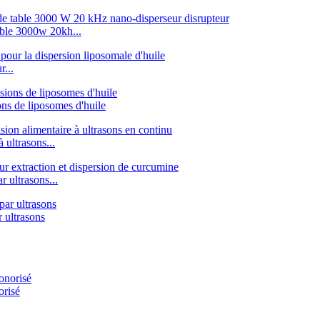
able 3000w 20kh...
r...
ns de liposomes d'huile
ultrasons...
 ultrasons...
 ultrasons
orisé