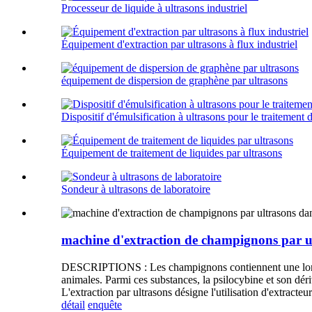
Processeur de liquide à ultrasons industriel
Équipement d'extraction par ultrasons à flux industriel
équipement de dispersion de graphène par ultrasons
Dispositif d'émulsification à ultrasons pour le traitement 
Équipement de traitement de liquides par ultrasons
Sondeur à ultrasons de laboratoire
machine d'extraction de champignons par ul
DESCRIPTIONS : Les champignons contiennent une longue
animales. Parmi ces substances, la psilocybine et son dér
L'extraction par ultrasons désigne l'utilisation d'extract
détail
enquête