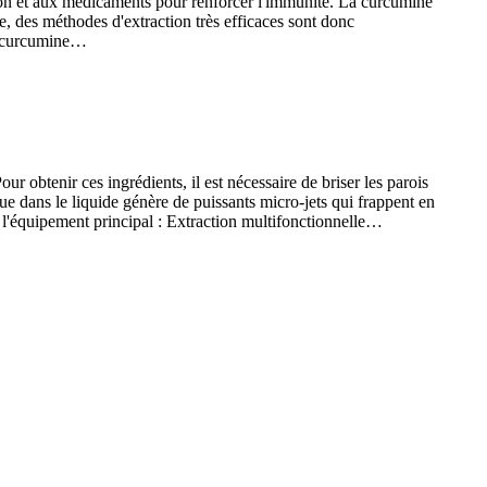
ation et aux médicaments pour renforcer l'immunité. La curcumine
ge, des méthodes d'extraction très efficaces sont donc
 La curcumine…
r obtenir ces ingrédients, il est nécessaire de briser les parois
que dans le liquide génère de puissants micro-jets qui frappent en
de l'équipement principal : Extraction multifonctionnelle…