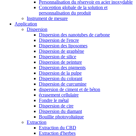
Personnalisation du réservoir en acier inoxydable
Conception globale de la solution et
personnalisation du produit
Instrument de mesure
Application
Dispersion
Dispersion des nanotubes de carbone
Dispersion de l'encre
Dispersion des liposomes
Dispersion de graphène
Dispersion de silice
Dispersion de peinture
Dispersion des pigments
Dispersion de la pulpe
Dispersion du colorant
Dispersion de curcumine
dispersion de ciment et de béton
écrasement cellulaire
Fondre le métal
Dispersion de cire
Dispersion du diamant
Bouillie photovoltaïque
Extraction
Extraction du CBD
Extraction d'herbes