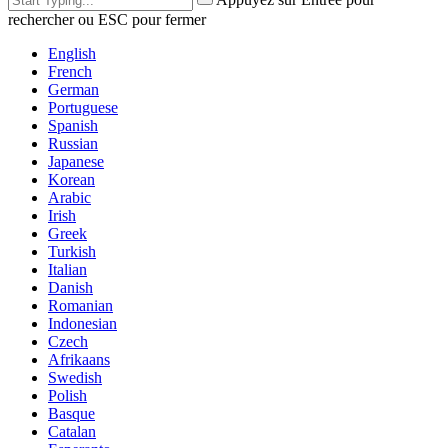
rechercher ou ESC pour fermer
English
French
German
Portuguese
Spanish
Russian
Japanese
Korean
Arabic
Irish
Greek
Turkish
Italian
Danish
Romanian
Indonesian
Czech
Afrikaans
Swedish
Polish
Basque
Catalan