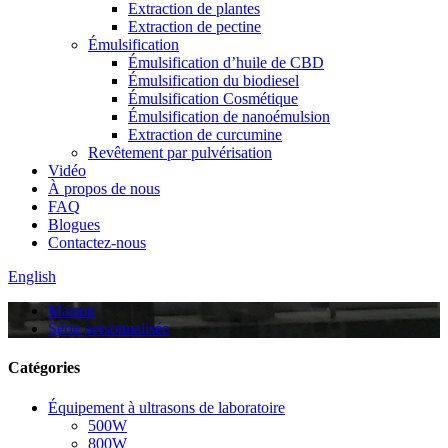
Extraction de plantes
Extraction de pectine
Émulsification
Émulsification d’huile de CBD
Émulsification du biodiesel
Émulsification Cosmétique
Émulsification de nanoémulsion
Extraction de curcumine
Revêtement par pulvérisation
Vidéo
À propos de nous
FAQ
Blogues
Contactez-nous
English
Maison
Série personnalisée
Catégories
Équipement à ultrasons de laboratoire
500W
800W