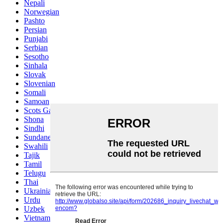
Nepali
Norwegian
Pashto
Persian
Punjabi
Serbian
Sesotho
Sinhala
Slovak
Slovenian
Somali
Samoan
Scots Gaelic
Shona
Sindhi
Sundanese
Swahili
Tajik
Tamil
Telugu
Thai
Ukrainian
Urdu
Uzbek
Vietnamese