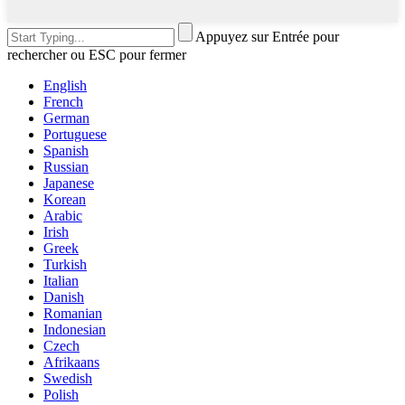
Appuyez sur Entrée pour
rechercher ou ESC pour fermer
English
French
German
Portuguese
Spanish
Russian
Japanese
Korean
Arabic
Irish
Greek
Turkish
Italian
Danish
Romanian
Indonesian
Czech
Afrikaans
Swedish
Polish