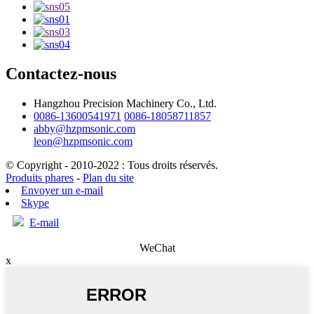
Contactez-nous
Hangzhou Precision Machinery Co., Ltd.
0086-13600541971
0086-18058711857
abby@hzpmsonic.com
leon@hzpmsonic.com
© Copyright - 2010-2022 : Tous droits réservés.
Produits phares
-
Plan du site
Envoyer un e-mail
Skype
E-mail
WeChat
x