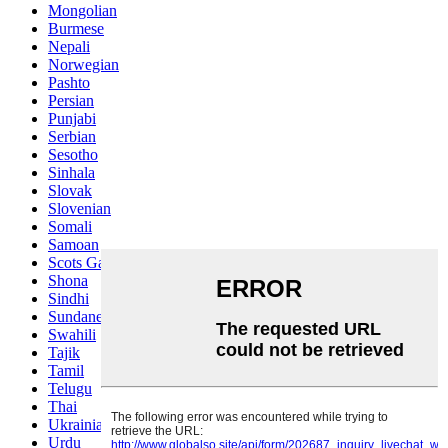
Mongolian
Burmese
Nepali
Norwegian
Pashto
Persian
Punjabi
Serbian
Sesotho
Sinhala
Slovak
Slovenian
Somali
Samoan
Scots Gaelic
Shona
Sindhi
Sundanese
Swahili
Tajik
Tamil
Telugu
Thai
Ukrainian
Urdu