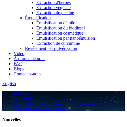
Extraction d'herbes
Extraction végétale
Extraction de pectine
Émulsification
Émulsification d'huile
Émulsification du biodiesel
Émulsification cosmétique
Émulsification par nanoémulsion
Extraction de curcumine
Revêtement par pulvérisation
Vidéo
À propos de nous
FAQ
Blogs
Contactez-nous
English
Maison
Nouvelles
Comment disperser le diamant en nanoparticules par
homogénéisateur à ultrasons ?
Nouvelles